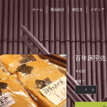
ホーム
商品紹介
御注文
メディア
百年床宇佐
価
￥650
格
数量
*
カ