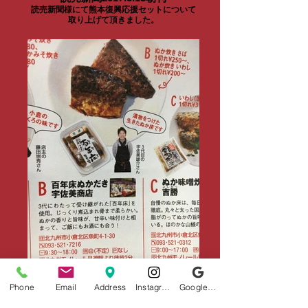
読売新聞様にて熊本復興応援セットについて
取り上げて頂きました。
福岡Walker2017年2月号
Phone
Email
Address
Instagram
Google ビジネスプロフィール
福岡Walker2月号内の「ジモト愛」に掲載頂
きました。