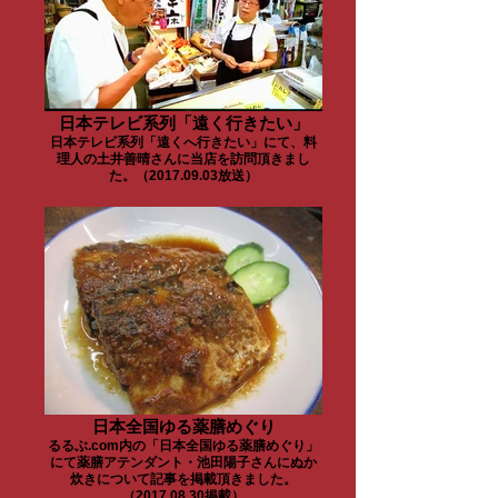
日本テレビ系列「遠く行きたい」
日本テレビ系列「遠くへ行きたい」にて、料
理人の土井善晴さんに当店を訪問頂きまし
た。（2017.09.03放送）
日本全国ゆる薬膳めぐり
るるぶ.com内の「日本全国ゆる薬膳めぐり」
にて薬膳アテンダント・池田陽子さんにぬか
炊きについて記事を掲載頂きました。
（2017.08.30掲載）