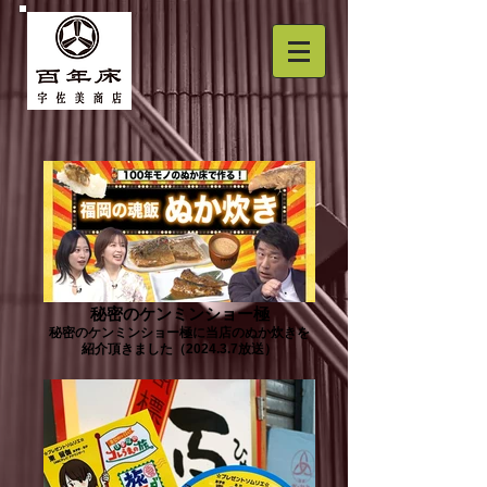
秘密のケンミンショー極
秘密のケンミンショー極に当店のぬか炊きを
紹介頂きました（2024.3.7放送）