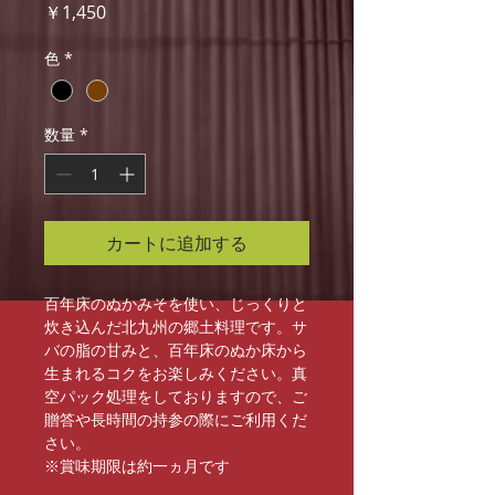
価
￥1,450
格
色
*
数量
*
カートに追加する
百年床のぬかみそを使い、じっくりと
炊き込んだ北九州の郷土料理です。サ
バの脂の甘みと、百年床のぬか床から
生まれるコクをお楽しみください。真
空パック処理をしておりますので、ご
贈答や長時間の持参の際にご利用くだ
さい。

※賞味期限は約一ヵ月です