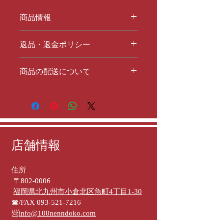
商品情報
商品の詳細を入力してください。サイ
返品・返金ポリシー
ズ、素材、取扱説明に加え、商品の特
徴やおすすめのポイントなどを説明し
返品・返金規約を入力してください。
ましょう。
商品の配送について
商品にご満足いただけなかった場合の
返品・返金ポリシーと手順を説明しま
配送地域、料金、所要時間、梱包な
しょう。規約の内容を明確にすること
ど、商品の配送に関する情報を入力し
で、お客様の信頼を獲得し、安心して
てください。配送情報を明確にするこ
商品をご購入いただけます。
とで、お客様の信頼を獲得し、安心し
て商品をご購入いただけます。
店舗情報
住所
〒802-0006
福岡県北九州市小倉北区魚町4丁目1-30
☎/FAX 093-521-7216
📨
info@100nenndoko.com