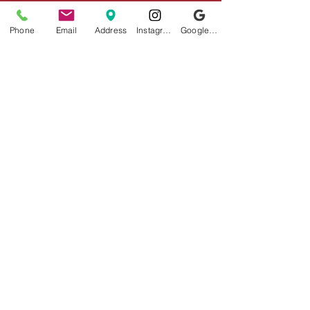
2016年7月
（6）
6件の記事
タグから検索
Phone
Email
Address
Instagram
Google ビジネスプロフィール
まだタグはありません。
ソーシャルメディア
店舗情報
住所
〒802-0006