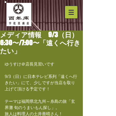
メディア情報 9/3（日）
6:30〜/7:00〜「遠くへ行き
たい」
ゆうすけ＠店長見習いです
9/3（日）に日本テレビ系列「遠くへ行
きたい」にて、少しですが当店を取り
上げて頂ける予定です！
テーマは福岡県北九州～糸島の旅「玄
界灘 旬のうまいもん探し」。
旅人は料理人の土井善晴さん！