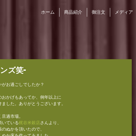
ホーム
商品紹介
御注文
メディア
ンズ笑-
かがお過ごしでしたか？
のおかげもあってか、例年以上に
けました。ありがとうございます。
く旦過市場。
頂いている
梶谷米穀店
さんより、
薬のぬかを頂いたので、
くぬか床を作ってみました。