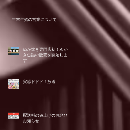
年末年始の営業について
ぬか炊き専門店初！ぬか炊
き缶詰の販売を開始しま
す！
実感ドドド！放送
配送料の値上げのお詫びと
お知らせ